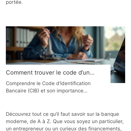
portée.
Comment trouver le code d’une
banque en France en 2026 ?
Comprendre le Code d’Identification
Bancaire (CIB) et son importance
Chaque opération bancaire en France
repose sur un système d’identification
précis, invisible pour le client, mais
Découvrez tout ce qu’il faut savoir sur la banque
fondamental pour la fluidité des
moderne, de A à Z. Que vous soyez un particulier,
transferts. Ce système repose sur le
un entrepreneur ou un curieux des financements,