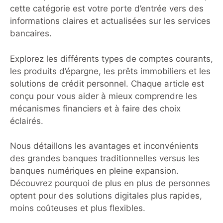
Code d’Identification Bancaire,
cette catégorie est votre porte d’entrée vers des
souvent abrégé en CIB. Ce code,
informations claires et actualisées sur les services
composé de cinq chiffres, permet de
bancaires.
localiser avec exactitude
l’établissement
Explorez les différents types de comptes courants,
les produits d’épargne, les prêts immobiliers et les
solutions de crédit personnel. Chaque article est
conçu pour vous aider à mieux comprendre les
mécanismes financiers et à faire des choix
éclairés.
Nous détaillons les avantages et inconvénients
des grandes banques traditionnelles versus les
banques numériques en pleine expansion.
Découvrez pourquoi de plus en plus de personnes
optent pour des solutions digitales plus rapides,
moins coûteuses et plus flexibles.